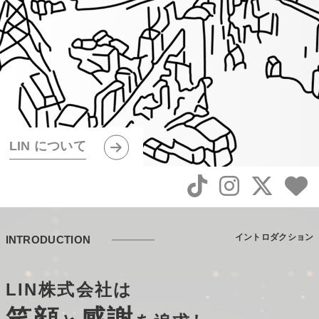
LIN について
LIN について
LIN について
イントロダクション
INTRODUCTION
LIN株式会社は
笑顔
感謝