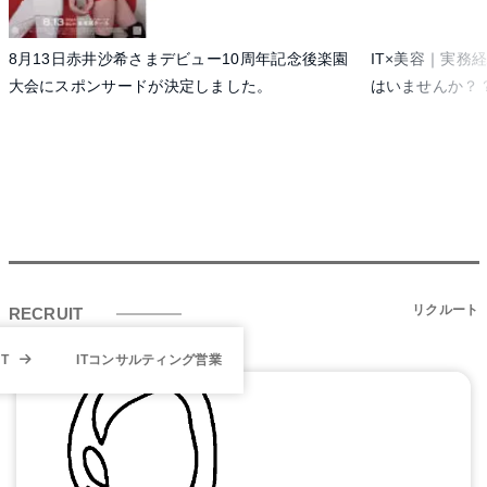
IT×美容｜実務経験問いません！運転が好きな方
Vue.js、Lar
はいませんか？？
ED！
リクルート
RECRUIT
T
ITコンサルティング営業